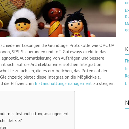
u
Ex
K
Ma
ge
verschiedener Lösungen die Grundlage. Protokolle wie OPC UA
K
onen, SPS-Steuerungen und IoT-Gateways direkt in das
iagnostik, Automatisierung von Aufträgen und bessere
Fi
t sich, auf die Architektur einer solchen Integration,
Im
ritte zu achten, die es ermöglichen, das Potenzial der
Re
ichzeitig bietet diese Integration die Möglichkeit,
d die Effizienz im
Instandhaltungsmanagement
zu steigern.
U
N
modernes Instandhaltungsmanagement
cheidet sie?
nten