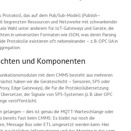
es Protokoll, das auf dem Pub/Sub-Modell (Publish–
e mit begrenzten Ressourcen und Netzwerke mit schwankender
deale Wahl unter anderem für IoT-Gateways und Geräte, die
hten in universellen Formaten wie JSON, was deren Parsing
de Protokolle existieren oft nebeneinander – z. B. OPC UA in
ggregation.
chichten und Komponenten
ommunikationsmodulen mit dem CMMS besteht aus mehreren
unächst haben wir die Geräteschicht – Sensoren, SPS oder
roxy, Edge Gateways), die für die Protokollübersetzung
t Übersetzer, der Signale von SPS-Systemen (z. B. über OPC
nge veröffentlicht.
ten gelangen – dies ist genau die MQTT-Warteschlange oder
s bereits fast beim CMMS: Es bleibt nur noch die
eware, Message Bus oder ETL umgesetzt werden kann. Hier
mit zusätzlichen Informationen und das Mapping in das vom