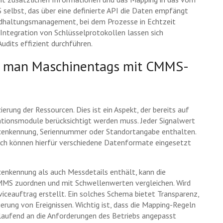
lbst, das über eine definierte API die Daten empfängt
ndhaltungsmanagement, bei dem Prozesse in Echtzeit
Integration von Schlüsselprotokollen lassen sich
udits effizient durchführen.
t man Maschinentags mit CMMS-
ierung der Ressourcen. Dies ist ein Aspekt, der bereits auf
tionsmodule berücksichtigt werden muss. Jeder Signalwert
rcenkennung, Seriennummer oder Standortangabe enthalten.
och können hierfür verschiedene Datenformate eingesetzt
cenkennung als auch Messdetails enthält, kann die
CMMS zuordnen und mit Schwellenwerten vergleichen. Wird
rviceauftrag erstellt. Ein solches Schema bietet Transparenz,
ierung von Ereignissen. Wichtig ist, dass die Mapping-Regeln
e laufend an die Anforderungen des Betriebs angepasst