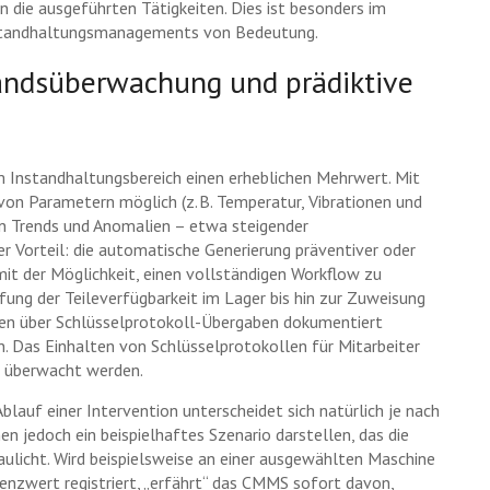
in die ausgeführten Tätigkeiten. Dies ist besonders im
nstandhaltungsmanagements von Bedeutung.
andsüberwachung und prädiktive
Instandhaltungsbereich einen erheblichen Mehrwert. Mit
on Parametern möglich (z. B. Temperatur, Vibrationen und
n Trends und Anomalien – etwa steigender
er Vorteil: die automatische Generierung präventiver oder
 mit der Möglichkeit, einen vollständigen Workflow zu
üfung der Teileverfügbarkeit im Lager bis hin zur Zuweisung
nnen über Schlüsselprotokoll-Übergaben dokumentiert
 Das Einhalten von Schlüsselprotokollen für Mitarbeiter
d überwacht werden.
blauf einer Intervention unterscheidet sich natürlich je nach
en jedoch ein beispielhaftes Szenario darstellen, das die
ulicht. Wird beispielsweise an einer ausgewählten Maschine
renzwert registriert, „erfährt“ das CMMS sofort davon,