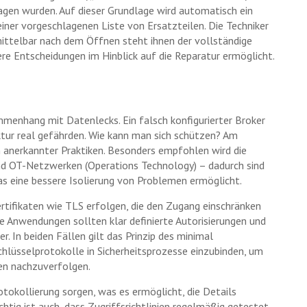
en wurden. Auf dieser Grundlage wird automatisch ein
iner vorgeschlagenen Liste von Ersatzteilen. Die Techniker
mittelbar nach dem Öffnen steht ihnen der vollständige
ere Entscheidungen im Hinblick auf die Reparatur ermöglicht.
ammenhang mit Datenlecks. Ein falsch konfigurierter Broker
uktur real gefährden. Wie kann man sich schützen? Am
n anerkannter Praktiken. Besonders empfohlen wird die
nd OT-Netzwerken (Operations Technology) – dadurch sind
as eine bessere Isolierung von Problemen ermöglicht.
rtifikaten wie TLS erfolgen, die den Zugang einschränken
de Anwendungen sollten klar definierte Autorisierungen und
. In beiden Fällen gilt das Prinzip des minimal
 Schlüsselprotokolle in Sicherheitsprozesse einzubinden, um
ben nachzuverfolgen.
otokollierung sorgen, was es ermöglicht, die Details
htig ist auch, dass Zugriffsrichtlinien regelmäßig getestet