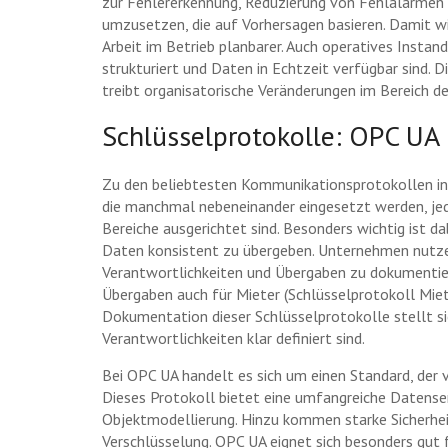
zur Fehlererkennung, Reduzierung von Fehlalarmen 
umzusetzen, die auf Vorhersagen basieren. Damit w
Arbeit im Betrieb planbarer. Auch operatives Insta
strukturiert und Daten in Echtzeit verfügbar sind
treibt organisatorische Veränderungen im Bereich d
Schlüsselprotokolle: OPC UA
Zu den beliebtesten Kommunikationsprotokollen in
die manchmal nebeneinander eingesetzt werden, jed
Bereiche ausgerichtet sind. Besonders wichtig ist d
Daten konsistent zu übergeben. Unternehmen nutzen
Verantwortlichkeiten und Übergaben zu dokumentie
Übergaben auch für Mieter (Schlüsselprotokoll Miet
Dokumentation dieser Schlüsselprotokolle stellt si
Verantwortlichkeiten klar definiert sind.
Bei OPC UA handelt es sich um einen Standard, der v
Dieses Protokoll bietet eine umfangreiche Datens
Objektmodellierung. Hinzu kommen starke Sicherhei
Verschlüsselung. OPC UA eignet sich besonders gu