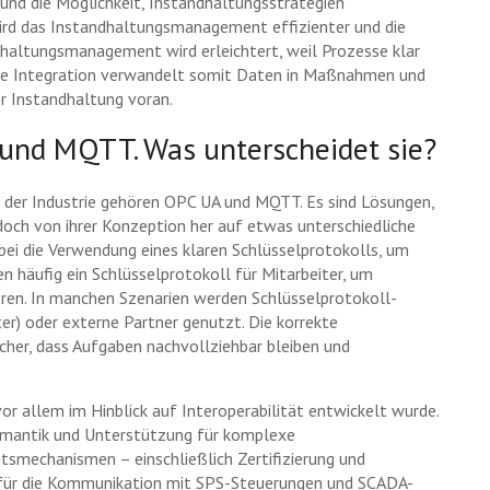
und die Möglichkeit, Instandhaltungsstrategien
ird das Instandhaltungsmanagement effizienter und die
ndhaltungsmanagement wird erleichtert, weil Prozesse klar
. Die Integration verwandelt somit Daten in Maßnahmen und
er Instandhaltung voran.
 und MQTT. Was unterscheidet sie?
 der Industrie gehören OPC UA und MQTT. Es sind Lösungen,
och von ihrer Konzeption her auf etwas unterschiedliche
abei die Verwendung eines klaren Schlüsselprotokolls, um
 häufig ein Schlüsselprotokoll für Mitarbeiter, um
ren. In manchen Szenarien werden Schlüsselprotokoll-
er) oder externe Partner genutzt. Die korrekte
cher, dass Aufgaben nachvollziehbar bleiben und
or allem im Hinblick auf Interoperabilität entwickelt wurde.
emantik und Unterstützung für komplexe
tsmechanismen – einschließlich Zertifizierung und
t für die Kommunikation mit SPS-Steuerungen und SCADA-