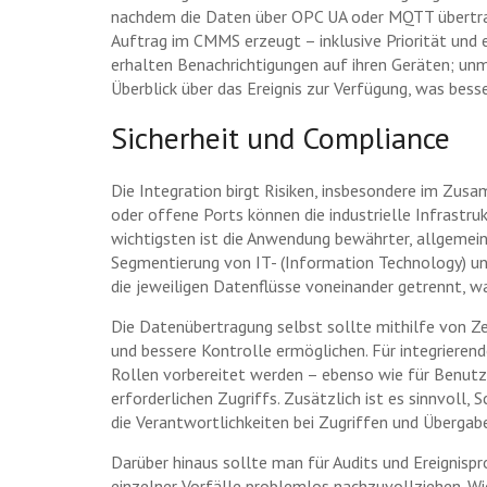
nachdem die Daten über OPC UA oder MQTT übertrag
Auftrag im CMMS erzeugt – inklusive Priorität und e
erhalten Benachrichtigungen auf ihren Geräten; un
Überblick über das Ereignis zur Verfügung, was bess
Sicherheit und Compliance
Die Integration birgt Risiken, insbesondere im Zus
oder offene Ports können die industrielle Infrastr
wichtigsten ist die Anwendung bewährter, allgemei
Segmentierung von IT- (Information Technology) u
die jeweiligen Datenflüsse voneinander getrennt, w
Die Datenübertragung selbst sollte mithilfe von Ze
und bessere Kontrolle ermöglichen. Für integrieren
Rollen vorbereitet werden – ebenso wie für Benutzer
erforderlichen Zugriffs. Zusätzlich ist es sinnvoll,
die Verantwortlichkeiten bei Zugriffen und Überga
Darüber hinaus sollte man für Audits und Ereignispr
einzelner Vorfälle problemlos nachzuvollziehen. Wic