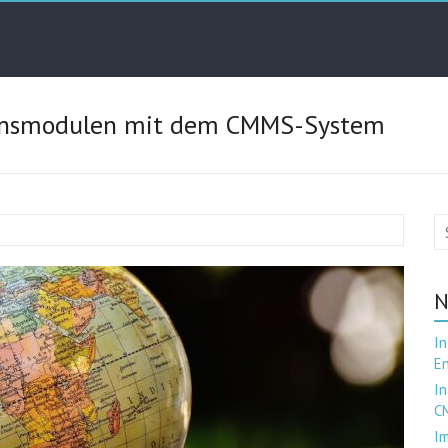
ionsmodulen mit dem CMMS-System
N
In
En
I
C
Im