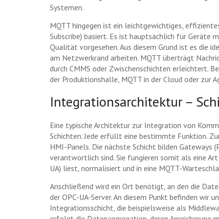
Systemen.
MQTT hingegen ist ein leichtgewichtiges, effizient
Subscribe) basiert. Es ist hauptsächlich für Gerät
Qualität vorgesehen. Aus diesem Grund ist es die i
am Netzwerkrand arbeiten. MQTT überträgt Nachric
durch CMMS oder Zwischenschichten erleichtert. Bei
der Produktionshalle, MQTT in der Cloud oder zur A
Integrationsarchitektur – S
Eine typische Architektur zur Integration von K
Schichten. Jede erfüllt eine bestimmte Funktion. Z
HMI-Panels. Die nächste Schicht bilden Gateways (P
verantwortlich sind. Sie fungieren somit als eine Ar
UA) liest, normalisiert und in eine MQTT-Warteschla
Anschließend wird ein Ort benötigt, an den die Da
der OPC-UA-Server. An diesem Punkt befinden wir un
Integrationsschicht, die beispielsweise als Middl
erfolgt die Datenaggregation, deren Anreicherung 